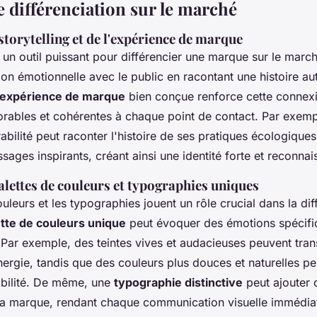
e différenciation sur le marché
torytelling et de l'expérience de marque
t un outil puissant pour différencier une marque sur le march
on émotionnelle avec le public en racontant une histoire au
expérience de marque
bien conçue renforce cette connexi
orables et cohérentes à chaque point de contact. Par exem
rabilité peut raconter l'histoire de ses pratiques écologique
sages inspirants, créant ainsi une identité forte et reconnai
palettes de couleurs et typographies uniques
uleurs et les typographies jouent un rôle crucial dans la dif
ette de couleurs unique
peut évoquer des émotions spécifiq
e. Par exemple, des teintes vives et audacieuses peuvent tra
énergie, tandis que des couleurs plus douces et naturelles p
rabilité. De même, une
typographie distinctive
peut ajouter 
à la marque, rendant chaque communication visuelle immédi