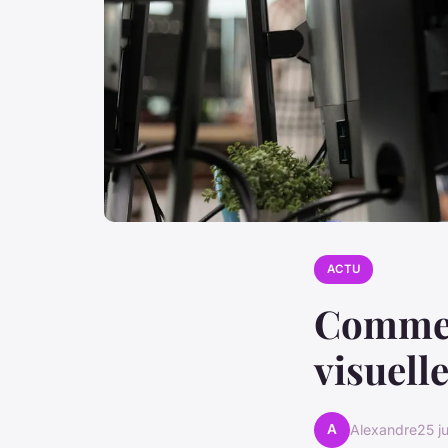
ACTU
Comment
visuell
A
Alexandre
25 j