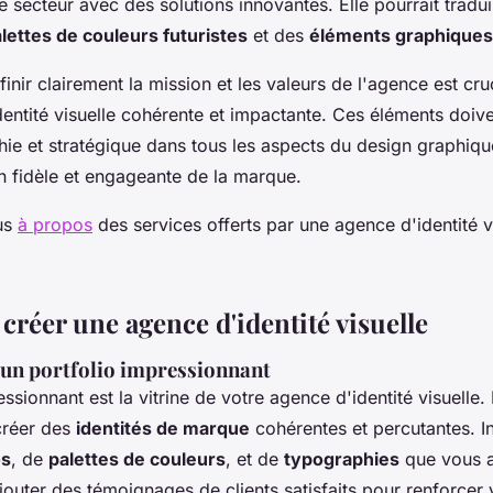
e secteur avec des solutions innovantes. Elle pourrait tradu
lettes de couleurs futuristes
et des
éléments graphiques
inir clairement la mission et les valeurs de l'agence est cru
entité visuelle cohérente et impactante. Ces éléments doive
hie et stratégique dans tous les aspects du design graphiqu
n fidèle et engageante de la marque.
lus
à propos
des services offerts par une agence d'identité vi
créer une agence d'identité visuelle
'un portfolio impressionnant
ssionnant est la vitrine de votre agence d'identité visuelle. 
créer des
identités de marque
cohérentes et percutantes. I
os
, de
palettes de couleurs
, et de
typographies
que vous 
outer des témoignages de clients satisfaits pour renforcer v