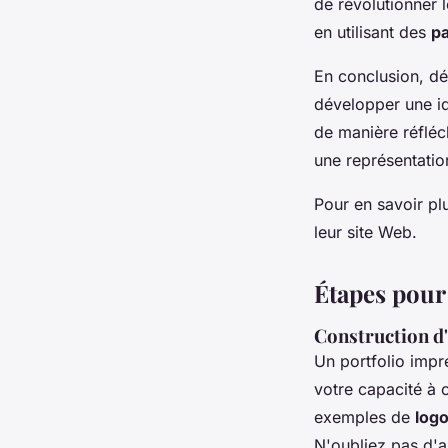
de révolutionner l
en utilisant des
pa
En conclusion, déf
développer une id
de manière réfléc
une représentatio
Pour en savoir p
leur site Web.
Étapes pour 
Construction d
Un portfolio impre
votre capacité à 
exemples de
log
N'oubliez pas d'aj