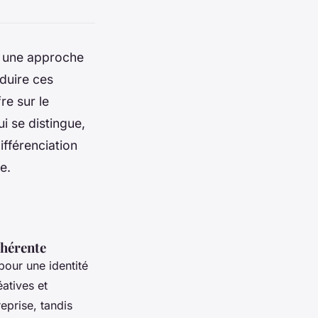
e une approche
aduire ces
re sur le
i se distingue,
ifférenciation
e.
ohérente
our une identité
éatives et
reprise, tandis