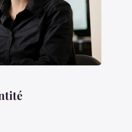
ntité