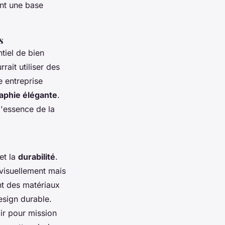
ent une base
s
tiel de bien
rait utiliser des
e entreprise
aphie élégante
.
l'essence de la
et la
durabilité
.
 visuellement mais
ant des matériaux
esign durable.
oir pour mission