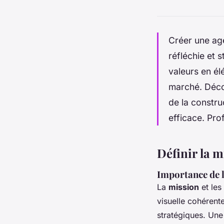
Créer une age
réfléchie et s
valeurs en él
marché. Décou
de la constru
efficace. Pro
Définir la m
Importance de l
La
mission
et les
visuelle cohérente
stratégiques. Une 