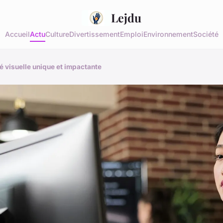
Lejdu
Accueil
Actu
Culture
Divertissement
Emploi
Environnement
Société
 visuelle unique et impactante