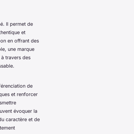
é. Il permet de
thentique et
on en offrant des
ple, une marque
s à travers des
ssable.
férenciation de
ues et renforcer
nsmettre
euvent évoquer la
du caractère et de
atement