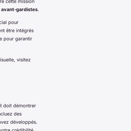
ire cette mission
 avant-gardistes
.
cial pour
nt être intégrés
e pour garantir
suelle, visitez
Il doit démontrer
ncluez des
avez développés.
otre crédibilité.