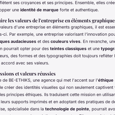
eflètent ses croyances et ses principes. Ensemble, elles cré
lopper une
identité de marque
forte et authentique.
e les valeurs de l'entreprise en éléments graphique
valeurs d'une entreprise en éléments graphiques, il est essen
ci. Par exemple, une entreprise valorisant l'innovation pour
ques audacieuses
et des
couleurs vives
. En revanche, un
ion pourrait opter pour des
teintes classiques
et une
typogr
eurs, des formes et des typographies doit toujours refléter 
 accord avec ses valeurs.
sions et valeurs réussies
 de BE-ETHIKS, une agence qui met l'accent sur l'
éthique
de créer des identités visuelles qui non seulement captivent
es principes éthiques. Ils traduisent cette mission en utilis
leurs supports imprimés et en adoptant des pratiques de d
ise, spécialisée dans la
technologie de pointe
, pourrait av