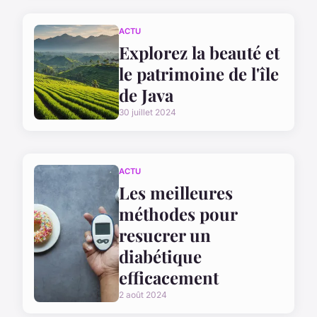
ACTU
Explorez la beauté et
le patrimoine de l'île
de Java
30 juillet 2024
ACTU
Les meilleures
méthodes pour
resucrer un
diabétique
efficacement
2 août 2024