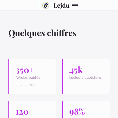
Lejdu
Quelques chiffres
350+
45k
Articles publiés
Lecteurs quotidiens
chaque mois
120
98%