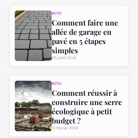
ACTU
Comment faire une
allée de garage en
pavé en 5 étapes
simples
25 juillet 2024
ACTU
Comment réussir à
construire une serre
écologique à petit
budget ?
12 février 2024