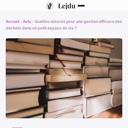
Lejdu
Accueil
›
Actu
›
Quelles astuces pour une gestion efficace des
déchets dans un petit espace de vie ?