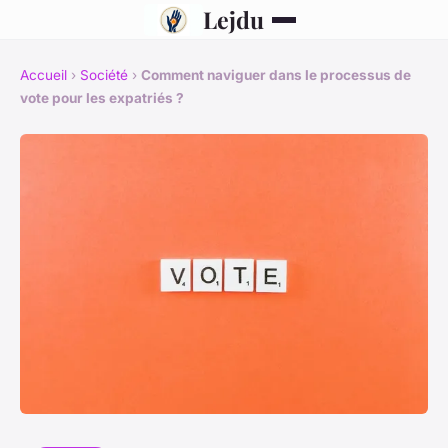
Lejdu
Accueil
›
Société
›
Comment naviguer dans le processus de
vote pour les expatriés ?