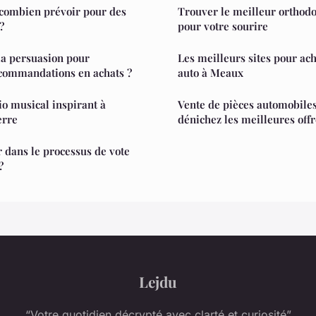
: combien prévoir pour des
Trouver le meilleur orthod
?
pour votre sourire
la persuasion pour
Les meilleurs sites pour ach
ecommandations en achats ?
auto à Meaux
o musical inspirant à
Vente de pièces automobile
erre
dénichez les meilleures offr
dans le processus de vote
?
Lejdu
“Votre quotidien décrypté avec clarté et curiosité”