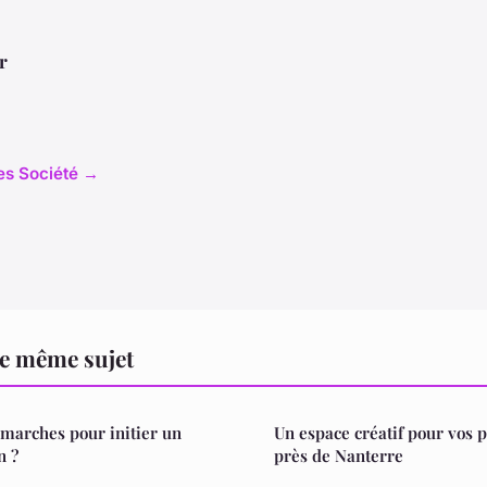
r
les Société →
le même sujet
émarches pour initier un
Un espace créatif pour vos 
n ?
près de Nanterre