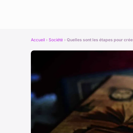
Accueil
›
Société
›
Quelles sont les étapes pour crée