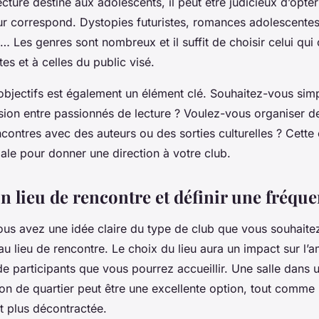
cture destiné aux adolescents, il peut être judicieux d’opte
eur correspond.
Dystopies futuristes
,
romances adolescente
… Les genres sont nombreux et il suffit de choisir celui qui
es et à celles du public visé.
 objectifs est également un élément clé. Souhaitez-vous sim
ion entre passionnés de lecture ? Voulez-vous organiser de
ncontres avec des auteurs ou des sorties culturelles ? Cette
iale pour donner une direction à votre club.
n lieu de rencontre et définir une fréqu
us avez une idée claire du type de club que vous souhaitez 
u lieu de rencontre. Le choix du lieu aura un impact sur l’
de participants que vous pourrez accueillir. Une salle dans 
n de quartier peut être une excellente option, tout comme u
t plus décontractée.