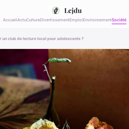
Lejdu
Accueil
Actu
Culture
Divertissement
Emploi
Environnement
Société
r un club de lecture local pour adolescents ?