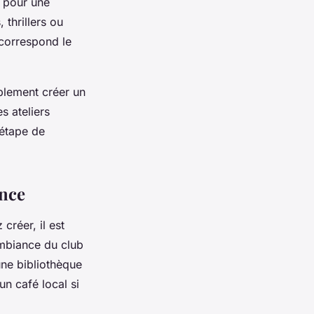
r pour une
s
,
thrillers
ou
 correspond le
plement créer un
s ateliers
 étape de
ence
créer, il est
ambiance du club
une bibliothèque
n café local si