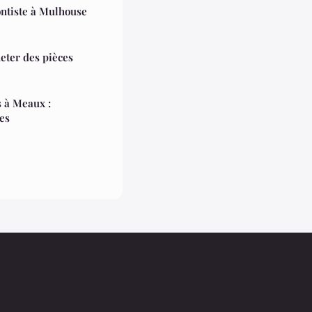
ontiste à Mulhouse
eter des pièces
s à Meaux :
es