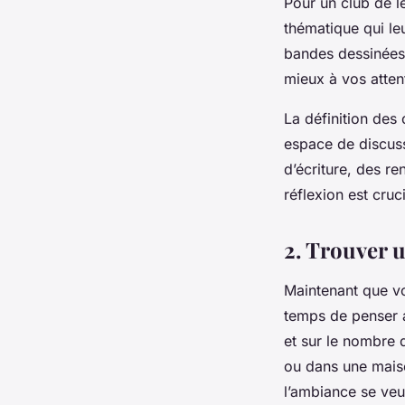
Pour un club de le
thématique qui l
bandes dessinées
mieux à vos attent
La définition des
espace de discuss
d’écriture, des re
réflexion est cruc
2. Trouver u
Maintenant que vo
temps de penser a
et sur le nombre 
ou dans une maiso
l’ambiance se veu