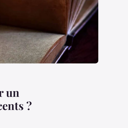
r un
cents ?