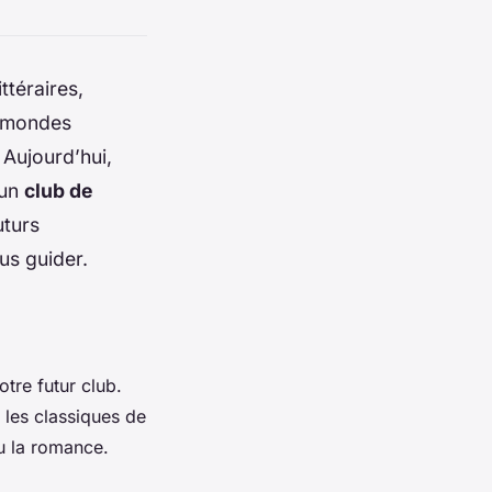
ttéraires,
s mondes
! Aujourd’hui,
 un
club de
uturs
us guider.
otre futur club.
 les classiques de
ou la romance.