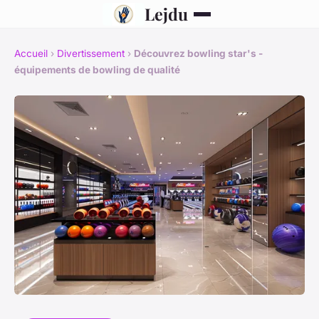
Lejdu
Accueil
›
Divertissement
›
Découvrez bowling star's -
équipements de bowling de qualité