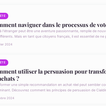
IÉTÉ
ment naviguer dans le processus de vote
 à l'étranger peut être une aventure passionnante, remplie de nouve
fférents. Mais en tant que citoyens français, il est essentiel de ne 
rier 2024
IÉTÉ
ment utiliser la persuasion pour trans
achats ?
former une simple recommandation en achat réel peut sembler com
minant. Découvrez comment les principes de persuasion de Cialdini
obre 2024