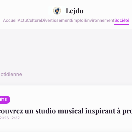
Lejdu
Accueil
Actu
Culture
Divertissement
Emploi
Environnement
Société
uotidienne
IÉTÉ
ouvrez un studio musical inspirant à pr
/2026 12:32