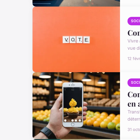
SOC
Com
Vivre
vue di
12 fév
SOC
Com
en 
Trans
déter
31 oct