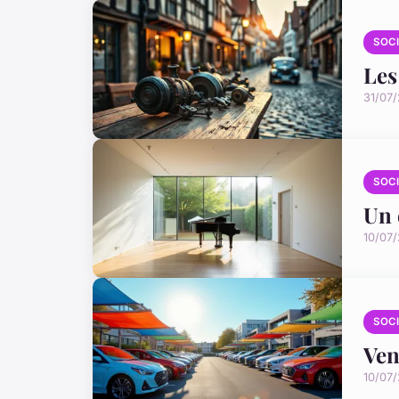
SOC
Les
31/07
SOC
Un 
10/07
SOC
Ven
10/07