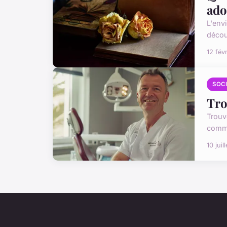
ado
L'envi
découv
12 fév
SOC
Tro
Trouv
commen
10 juil