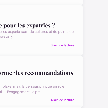
 pour les expatriés ?
lles expériences, de cultures et de points de
pas oub...
6 min de lecture →
former les recommandations
plexe, mais la persuasion joue un rôle
 — l'engagement, la pre...
4 min de lecture →