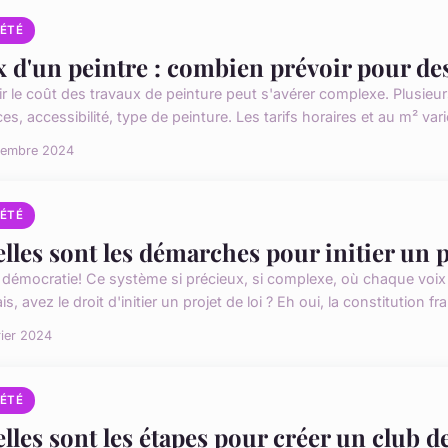
IÉTÉ
x d'un peintre : combien prévoir pour des
r le coût des travaux de peinture peut s'avérer complexe. Plusieurs
es, accessibilité, type de peinture. Les tarifs horaires et au m² var
vembre 2024
IÉTÉ
lles sont les démarches pour initier un pr
a démocratie! Ce système si précieux, si complexe, où chaque voi
is, avez le droit d'initier un projet de loi ? Eh oui, la constitution fra
rier 2024
IÉTÉ
lles sont les étapes pour créer un club de