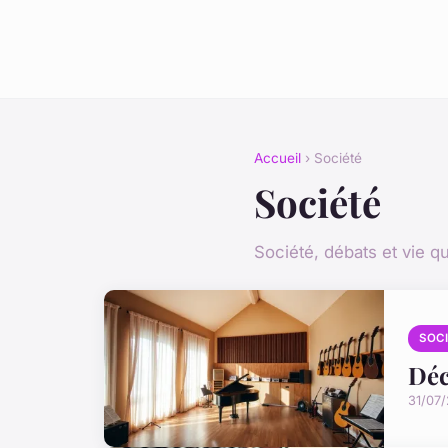
Accueil
› Société
Société
Société, débats et vie q
SOC
Déc
31/07