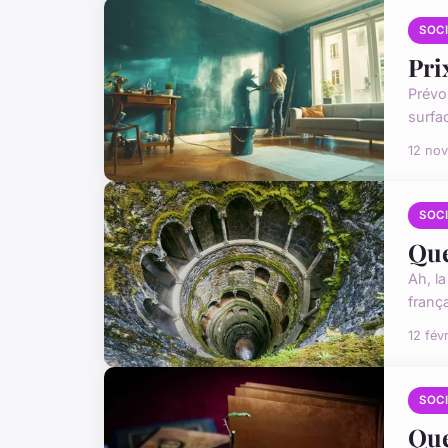
SOC
Pri
Prévoi
surfac
12 no
SOC
Que
Ah, l
frança
12 fév
SOC
Que