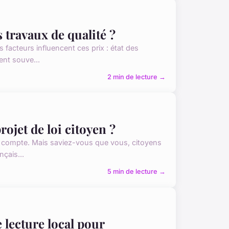
 travaux de qualité ?
 facteurs influencent ces prix : état des
ient souve...
2 min de lecture →
ojet de loi citoyen ?
x compte. Mais saviez-vous que vous, citoyens
nçais...
5 min de lecture →
 lecture local pour