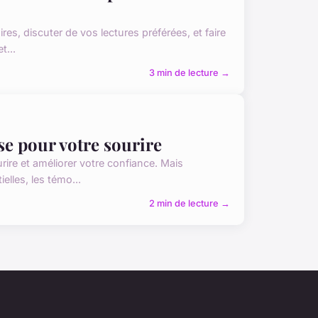
res, discuter de vos lectures préférées, et faire
t...
3 min de lecture →
se pour votre sourire
rire et améliorer votre confiance. Mais
elles, les témo...
2 min de lecture →