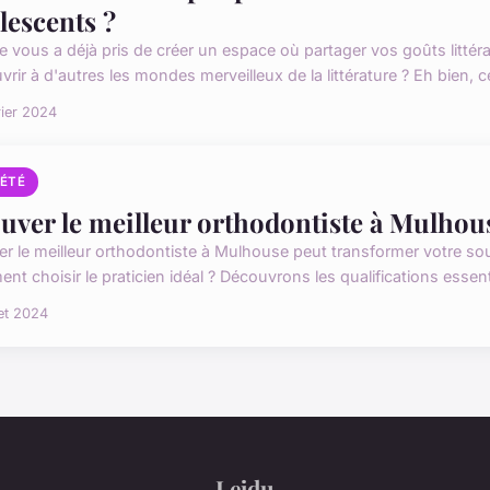
lescents ?
e vous a déjà pris de créer un espace où partager vos goûts littérai
rir à d'autres les mondes merveilleux de la littérature ? Eh bien, ce
rier 2024
IÉTÉ
uver le meilleur orthodontiste à Mulhou
er le meilleur orthodontiste à Mulhouse peut transformer votre sou
t choisir le praticien idéal ? Découvrons les qualifications essenti
let 2024
Lejdu