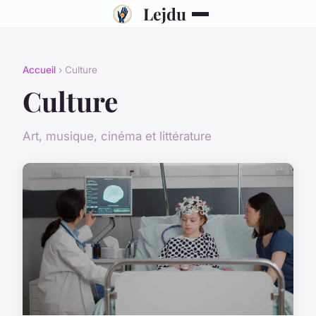
Lejdu
Accueil
› Culture
Culture
Art, musique, cinéma et littérature