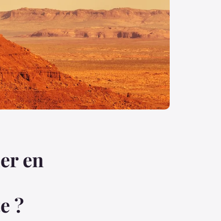
ler en
e ?