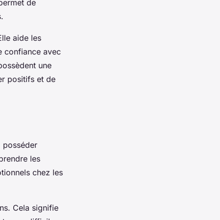
 permet de
.
lle aide les
de confiance avec
 possèdent une
r positifs et de
z posséder
mprendre les
tionnels chez les
s. Cela signifie