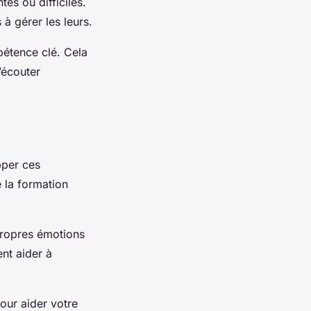
es ou difficiles.
à gérer les leurs.
étence clé. Cela
’écouter
pper ces
 la formation
 propres émotions
nt aider à
pour aider votre