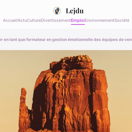
Lejdu
Accueil
Actu
Culture
Divertissement
Emploi
Environnement
Société
er en tant que formateur en gestion émotionnelle des équipes de ven