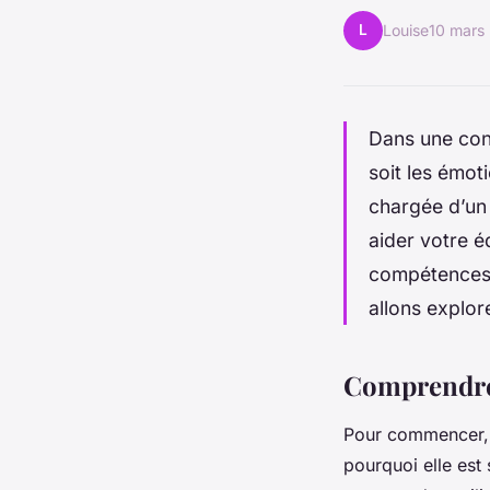
L
Louise
10 mars
Dans une conf
soit les émot
chargée d’un
aider votre é
compétences 
allons explore
Comprendre 
Pour commencer, i
pourquoi elle est 