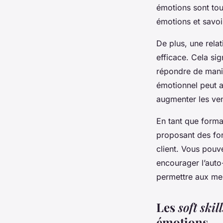
émotions sont tou
émotions et savoi
De plus, une rela
efficace. Cela si
répondre de mani
émotionnel peut am
augmenter les ven
En tant que form
proposant des for
client. Vous pou
encourager l’auto
permettre aux mem
Les
soft skill
émotions