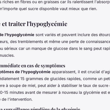
s riches en fibres ou en graisses car ils ralentissent l'absor
, n'importe quel sucre disponible vaut mieux que rien.
et traiter l'hypoglycémie
e l'hypoglycémie
sont variés et peuvent inclure des étour
ueurs, des tremblements et même une perte de connaissanc
 au sérieux car un manque de glucose dans le sang peut rap
 muscles.
 immédiate en cas de symptômes
tômes de l'hypoglycémie
apparaissent, il est crucial d'a
atement 15 grammes de glucides rapides, comme un petit
lère à soupe de miel, peut aider à stabiliser le taux de sucre
10-15 minutes avant de mesurer à nouveau la glycémie est e
é de l'intervention.
a surveillance régulière de la glycémie