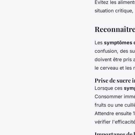
Évitez les aliment
situation critique
Reconnaître 
Les
symptômes d
confusion, des s
doivent être pris
le cerveau et les
Prise de sucre
Lorsque ces
symp
Consommer immédi
fruits ou une cuil
Attendre ensuite 
vérifier l'efficacit
Importance de l