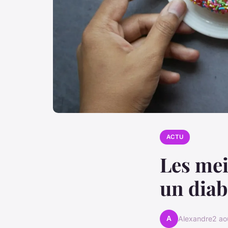
ACTU
Les mei
un diab
A
Alexandre
2 ao