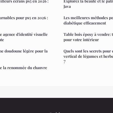
lleurs écrans ps5 en 2026 :
Explorez la beauté et le pat
Java
urnables pour ps5 en 2026 :
Les meilleures méthodes po
diabétique efficacement
agence d'identité visuelle
Table bois époxy à vendre: 
nte
pour votre intérieur
ne doudoune légère pour la
Quels sont les secrets pour 
vertical de légumes et her
?
ère la renommée du chanvre