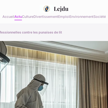
Lejdu
Accueil
Actu
Culture
Divertissement
Emploi
Environnement
Société
fessionnelles contre les punaises de lit