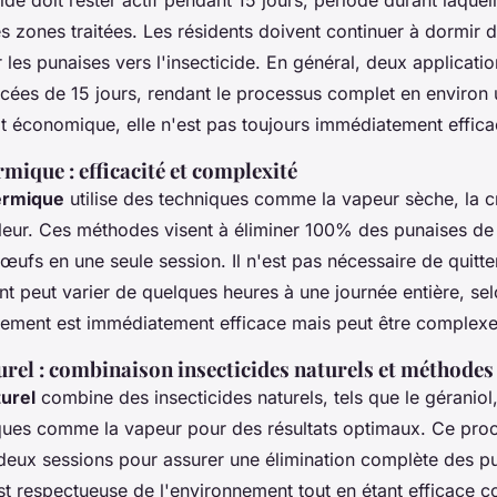
es zones traitées. Les résidents doivent continuer à dormir 
er les punaises vers l'insecticide. En général, deux applicati
cées de 15 jours, rendant le processus complet en environ 
t économique, elle n'est pas toujours immédiatement effica
mique : efficacité et complexité
ermique
utilise des techniques comme la vapeur sèche, la c
eur. Ces méthodes visent à éliminer 100% des punaises de l
 œufs en une seule session. Il n'est pas nécessaire de quitter 
t peut varier de quelques heures à une journée entière, selon
itement est immédiatement efficace mais peut être complexe
rel : combinaison insecticides naturels et méthode
turel
combine des insecticides naturels, tels que le géraniol
ues comme la vapeur pour des résultats optimaux. Ce proc
eux sessions pour assurer une élimination complète des pun
t respectueuse de l'environnement tout en étant efficace co