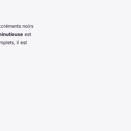
excréments noirs
minutieuse
est
plets, il est