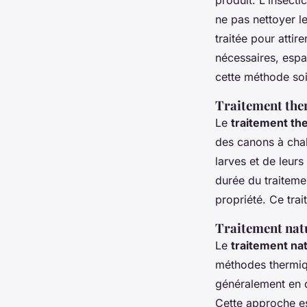
ne pas nettoyer l
traitée pour attir
nécessaires, espa
cette méthode soi
Traitement ther
Le
traitement th
des canons à chal
larves et de leurs
durée du traitemen
propriété. Ce tra
Traitement natu
Le
traitement na
méthodes thermiq
généralement en d
Cette approche es