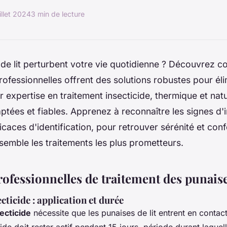
illet 2024
3 min de lecture
de lit perturbent votre vie quotidienne ? Découvrez 
rofessionnelles offrent des solutions robustes pour él
ur expertise en traitement insecticide, thermique et natu
tées et fiables. Apprenez à reconnaître les signes d'in
caces d'identification, pour retrouver sérénité et conf
emble les traitements les plus prometteurs.
fessionnelles de traitement des punaises
cticide : application et durée
ecticide
nécessite que les punaises de lit entrent en contact
cide doit rester actif pendant 15 jours, période durant laquell