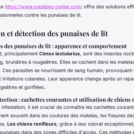
ite
https://www.nuisibles-center.com/
offre des solutions eff
sionnelles contre les punaises de lit.
on et détection des punaises de lit
s des punaises de lit : apparence et comportement
it, principalement
Cimex lectularius
, sont des insectes noct
ng, brunâtres à rougeâtres. Elles se cachent dans les matela
. Ces parasites se nourrissent de sang humain, provoquant
irritations cutanées. Leur apparence change après un repa
geâtres et gonflées.
ction : cachettes courantes et utilisation de chiens 
infestation, il est crucial de connaître les cachettes coura
ichent souvent dans les coutures des matelas, les fissures de
hes.
Les chiens renifleurs
, grâce à leur odorat exceptionnel,
s punaises dans des zones difficiles d'accès. Ces méthodes