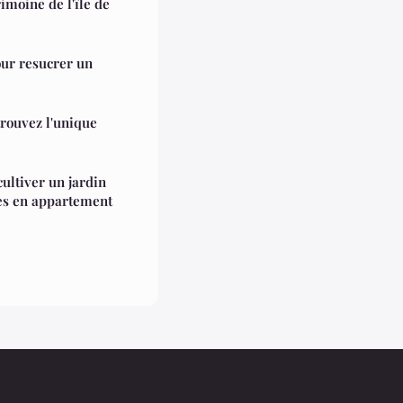
rimoine de l'île de
ur resucrer un
trouvez l'unique
cultiver un jardin
bes en appartement