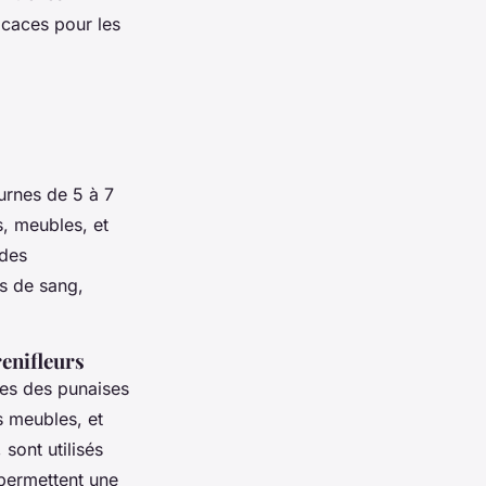
icaces pour les
urnes de 5 à 7
s, meubles, et
 des
s de sang,
renifleurs
ntes des punaises
s meubles, et
 sont utilisés
 permettent une