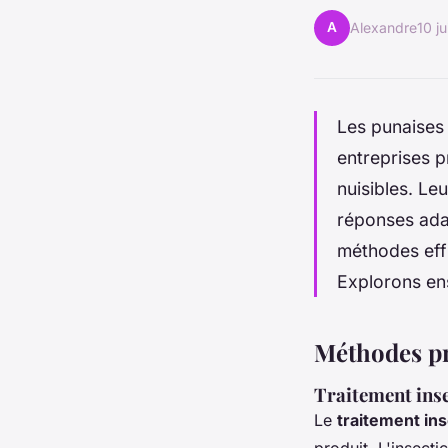
A
Alexandre
10 ju
Les punaises 
entreprises p
nuisibles. Le
réponses adap
méthodes effi
Explorons ens
Méthodes pro
Traitement inse
Le
traitement ins
produit. L'insecti