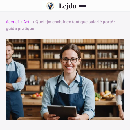
Lejdu
Accueil
›
Actu
›
Quel tjm choisir en tant que salarié porté :
guide pratique